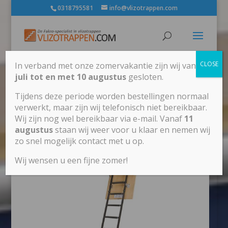
0318795581
info@vlizotrappen.com
CLOSE
In verband met onze zomervakantie zijn wij van
17
juli tot en met 10 augustus
gesloten.
Home
/
Winkel
/
Vlizotrap LMS
/ FAKRO® metalen
Tijdens deze periode worden bestellingen normaal
vlizotrap LMS
verwerkt, maar zijn wij telefonisch niet bereikbaar.
Wij zijn nog wel bereikbaar via e-mail. Vanaf
11
augustus
staan wij weer voor u klaar en nemen wij
zo snel mogelijk contact met u op.
Wij wensen u een fijne zomer!