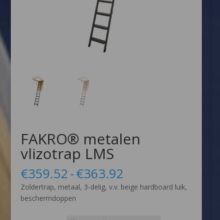
FAKRO® metalen
vlizotrap LMS
Prijsklasse:
€
359.52
-
€
363.92
€359.52
Zoldertrap, metaal, 3-delig, v.v. beige hardboard luik,
tot
beschermdoppen
€363.92