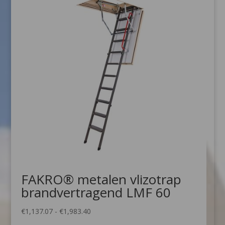
FAKRO® metalen vlizotrap
brandvertragend LMF 60
Prijsklasse:
€
1,137.07
-
€
1,983.40
€1,137.07