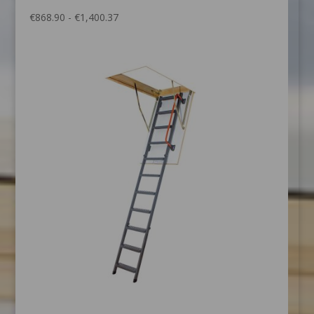
Prijsklasse:
€
868.90
-
€
1,400.37
€868.90
tot
€1,400.37