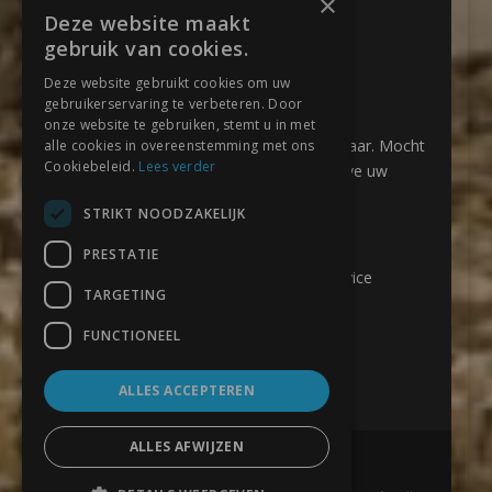
×
Deze website maakt
vlizotrappen.com
gebruik van cookies.
Kraatsweg 2
6721 NS Bennekom
Deze website gebruikt cookies om uw
gebruikerservaring te verbeteren. Door
Tel:
0318795581
onze website te gebruiken, stemt u in met
Helaas ben ik niet altijd telefonisch bereikbaar. Mocht
alle cookies in overeenstemming met ons
Cookiebeleid.
Lees verder
de telefoon niet worden opgenomen gelieve uw
vragen naar ons te mailen
STRIKT NOODZAKELIJK
Email:
info@zoldertrapkopen.com
PRESTATIE
vlizotrappen.com is onderdeel van Klusservice
TARGETING
Bennekom
Kvk:
09120673
FUNCTIONEEL
ALLES ACCEPTEREN
ALLES AFWIJZEN