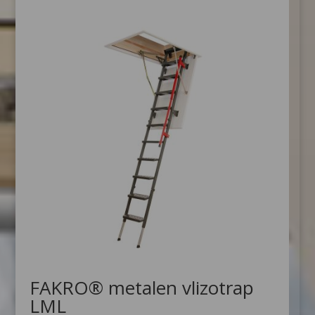
tot
€1,983.40
FAKRO® metalen vlizotrap
LML