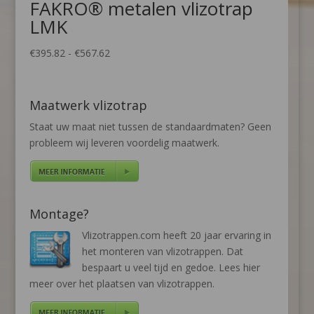
FAKRO® metalen vlizotrap
LMK
Prijsklasse:
€
395.82
-
€
567.62
€395.82
tot
€567.62
Maatwerk vlizotrap
Staat uw maat niet tussen de standaardmaten? Geen
probleem wij leveren voordelig maatwerk.
Montage?
Vlizotrappen.com heeft 20 jaar ervaring in
het monteren van vlizotrappen. Dat
bespaart u veel tijd en gedoe. Lees hier
meer over het
plaatsen van vlizotrappen
.