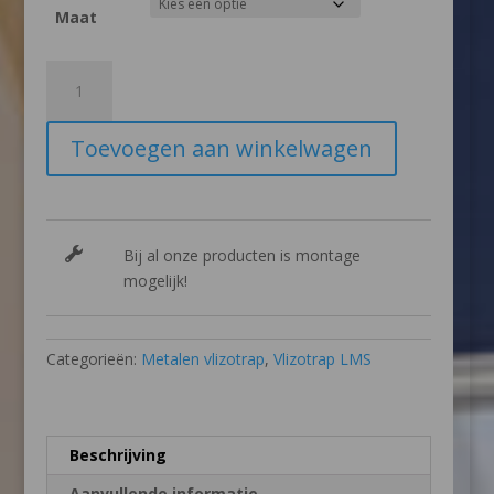
Maat
FAKRO®
metalen
vlizotrap
Toevoegen aan winkelwagen
LMS
aantal
Bij al onze producten is montage
mogelijk!
Categorieën:
Metalen vlizotrap
,
Vlizotrap LMS
Beschrijving
Aanvullende informatie